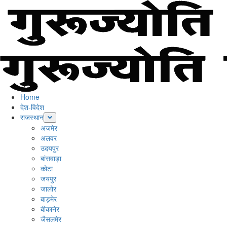
Skip
to
content
Primary
Menu
Home
देश-विदेश
राजस्थान
अजमेर
अलवर
उदयपुर
बांसवाड़ा
कोटा
जयपुर
जालोर
बाड़मेर
बीकानेर
जैसलमेर