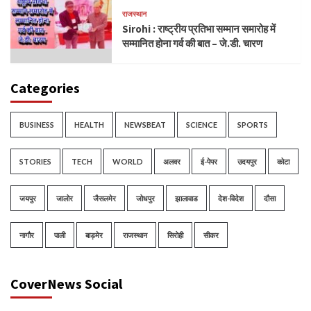
राजस्थान
Sirohi : राष्ट्रीय प्रतिभा सम्मान समारोह में
सम्मानित होना गर्व की बात – जे.डी. चारण
Categories
BUSINESS
HEALTH
NEWSBEAT
SCIENCE
SPORTS
STORIES
TECH
WORLD
अलवर
ई-पेपर
उदयपुर
कोटा
जयपुर
जालोर
जैसलमेर
जोधपुर
झालावाड
देश-विदेश
दौसा
नागौर
पाली
बाड़मेर
राजस्थान
सिरोही
सीकर
CoverNews Social