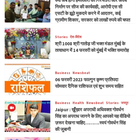
क्या अब होगी हमलावरों की गिरफ्तारी और अवैध
निर्माण पर सीज की कार्यवाही, आरोपी एस सी
एसटी के झूठे मुकदमे करने में आदतन, कई
ग्रामीण शिकार, सरकार को लाखों रुपये की चपत
Stories
देश-विदेश
श्री 1008 श्री गातोड़ जी भक्त मंडल मुंबई के
तत्वाधान में 14 फरवरी को मुंबई में भक्ति समारोह
Business
Newsbeat
06 फरवरी 2023 फाल्गुन कृष्ण प्रतिपदा
सोमवार दैनिक राशिफल एवं शुभ समय सहित
Business
Health
Newsbeat
Stories
जयपुर
Jaipur : ख़ूँख़ार अपराधी अधिवक्ता गोवर्धन
सिंह का अपराध जानने के लिए आपको यह वीडियो
ज़रूर देखना चाहिए……….स्वयं गोवर्धन सिंह
की जुबानी