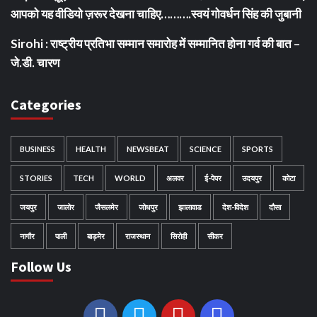
आपको यह वीडियो ज़रूर देखना चाहिए……….स्वयं गोवर्धन सिंह की जुबानी
Sirohi : राष्ट्रीय प्रतिभा सम्मान समारोह में सम्मानित होना गर्व की बात –
जे.डी. चारण
Categories
BUSINESS
HEALTH
NEWSBEAT
SCIENCE
SPORTS
STORIES
TECH
WORLD
अलवर
ई-पेपर
उदयपुर
कोटा
जयपुर
जालोर
जैसलमेर
जोधपुर
झालावाड
देश-विदेश
दौसा
नागौर
पाली
बाड़मेर
राजस्थान
सिरोही
सीकर
Follow Us