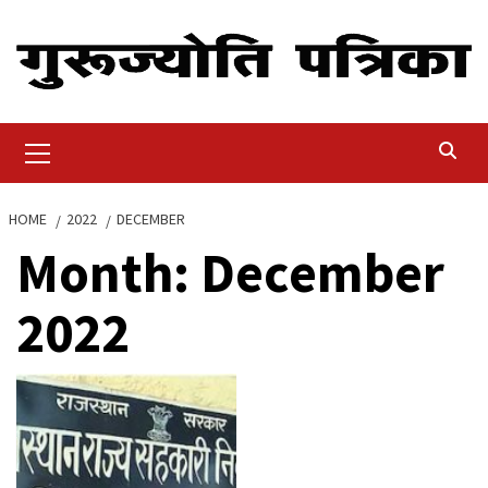
Skip
to
content
Primary
Menu
HOME
2022
DECEMBER
Month:
December
2022