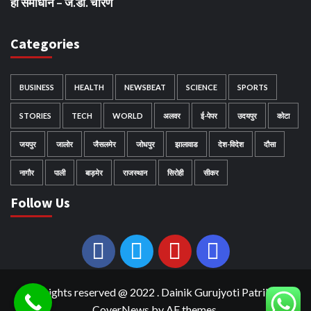
हो समाधान – जे.डी. चारण
Categories
BUSINESS
HEALTH
NEWSBEAT
SCIENCE
SPORTS
STORIES
TECH
WORLD
अलवर
ई-पेपर
उदयपुर
कोटा
जयपुर
जालोर
जैसलमेर
जोधपुर
झालावाड
देश-विदेश
दौसा
नागौर
पाली
बाड़मेर
राजस्थान
सिरोही
सीकर
Follow Us
All rights reserved @ 2022 . Dainik Gurujyoti Patrika
|
CoverNews
by AF themes.