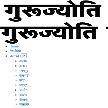
Skip
to
content
Primary
Menu
Home
देश-विदेश
राजस्थान
अजमेर
अलवर
उदयपुर
बांसवाड़ा
कोटा
जयपुर
जालोर
बाड़मेर
बीकानेर
जैसलमेर