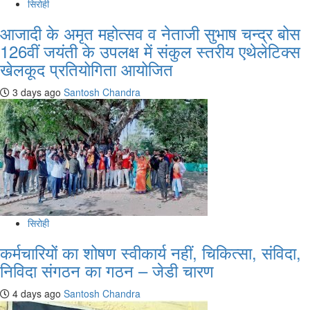
सिरोही
आजादी के अमृत महोत्सव व नेताजी सुभाष चन्द्र बोस
126वीं जयंती के उपलक्ष में संकुल स्तरीय एथेलेटिक्स
खेलकूद प्रतियोगिता आयोजित
3 days ago
Santosh Chandra
सिरोही
कर्मचारियों का शोषण स्वीकार्य नहीं, चिकित्सा, संविदा,
निविदा संगठन का गठन – जेडी चारण
4 days ago
Santosh Chandra