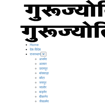
Skip
to
content
Primary
Menu
Home
देश-विदेश
राजस्थान
अजमेर
अलवर
उदयपुर
बांसवाड़ा
कोटा
जयपुर
जालोर
बाड़मेर
बीकानेर
जैसलमेर