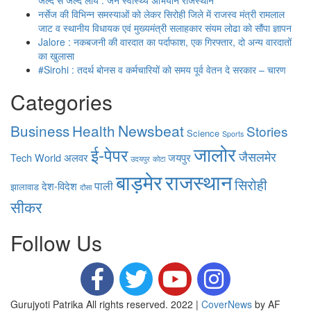
जल्द से जल्द लाये : जन स्वास्थ्य अभियान राजस्थान
नर्सेज की विभिन्न समस्याओं को लेकर सिरोही जिले में राजस्व मंत्री रामलाल
जाट व स्थानीय विधायक एवं मुख्यमंत्री सलाहकार संयम लोढा को सौंपा ज्ञापन
Jalore : नकबजनी की वारदात का पर्दाफाश, एक गिरफ्तार, दो अन्य वारदातों
का खुलासा
#Sirohi : तदर्थ बोनस व कर्मचारियों को समय पूर्व वेतन दे सरकार – चारण
Categories
Business
Health
Newsbeat
Stories
Science
Sports
जालोर
ई-पेपर
जैसलमेर
Tech
World
अलवर
जयपुर
उदयपुर
कोटा
राजस्थान
बाड़मेर
सिरोही
पाली
देश-विदेश
झालावाड
दौसा
सीकर
Follow Us
Gurujyoti Patrika All rights reserved. 2022
|
CoverNews
by AF