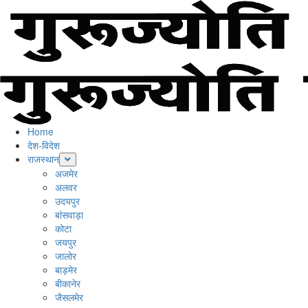
Skip
to
content
Primary
Menu
Home
देश-विदेश
राजस्थान
अजमेर
अलवर
उदयपुर
बांसवाड़ा
कोटा
जयपुर
जालोर
बाड़मेर
बीकानेर
जैसलमेर