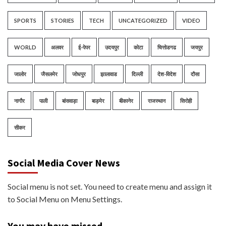
SPORTS
STORIES
TECH
UNCATEGORIZED
VIDEO
WORLD
अलवर
ई-पेपर
उदयपुर
कोटा
चित्तोडगढ
जयपुर
जालोर
जैसलमेर
जोधपुर
झालावाड
दिल्ली
देश-विदेश
दौसा
नागौर
पाली
बांसवाड़ा
बाड़मेर
बीकानेर
राजस्थान
सिरोही
सीकर
Social Media Cover News
Social menu is not set. You need to create menu and assign it
to Social Menu on Menu Settings.
You may have missed