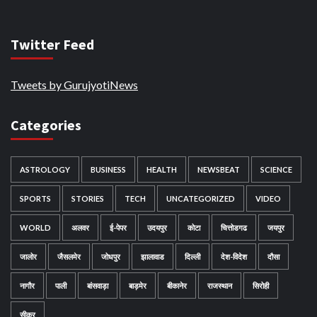
Twitter Feed
Tweets by GurujyotiNews
Categories
ASTROLOGY
BUSINESS
HEALTH
NEWSBEAT
SCIENCE
SPORTS
STORIES
TECH
UNCATEGORIZED
VIDEO
WORLD
अलवर
ई-पेपर
उदयपुर
कोटा
चित्तोडगढ
जयपुर
जालोर
जैसलमेर
जोधपुर
झालावाड
दिल्ली
देश-विदेश
दौसा
नागौर
पाली
बांसवाड़ा
बाड़मेर
बीकानेर
राजस्थान
सिरोही
सीकर