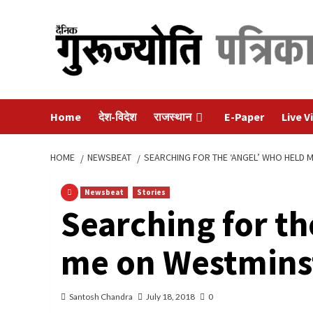
Skip
to
content
Home
देश-विदेश
राजस्थान
E-Paper
Live V
HOME
NEWSBEAT
SEARCHING FOR THE ‘ANGEL’ WHO HELD 
Newsbeat
Stories
Searching for th
me on Westmins
Santosh Chandra
July 18, 2018
0