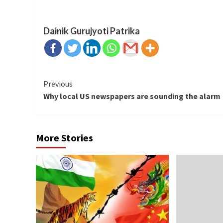
Dainik Gurujyoti Patrika
Continue
Previous
Why local US newspapers are sounding the alarm
Reading
More Stories