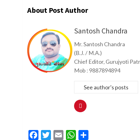
About Post Author
Santosh Chandra
Mr. Santosh Chandra
(B.J. / M.A.)
Chief Editor, Gurujyoti Pat
Mob : 9887894894
See author's posts
Facebook
Twitter
Email
WhatsApp
Share