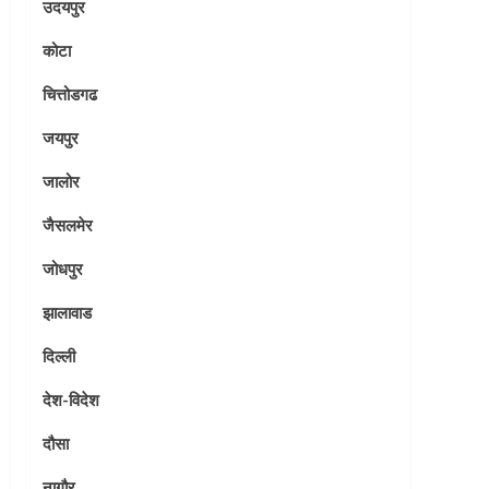
उदयपुर
कोटा
चित्तोडगढ
जयपुर
जालोर
जैसलमेर
जोधपुर
झालावाड
दिल्ली
देश-विदेश
दौसा
नागौर