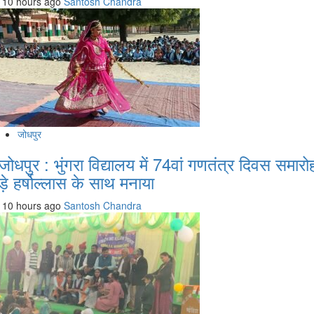
10 hours ago
Santosh Chandra
जोधपुर
जोधपुर : भुंगरा विद्यालय में 74वां गणतंत्र दिवस समारो
ड़े हर्षोल्लास के साथ मनाया
10 hours ago
Santosh Chandra