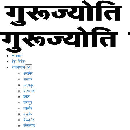
Skip
to
content
Primary
Menu
Home
देश-विदेश
राजस्थान
अजमेर
अलवर
उदयपुर
बांसवाड़ा
कोटा
जयपुर
जालोर
बाड़मेर
बीकानेर
जैसलमेर