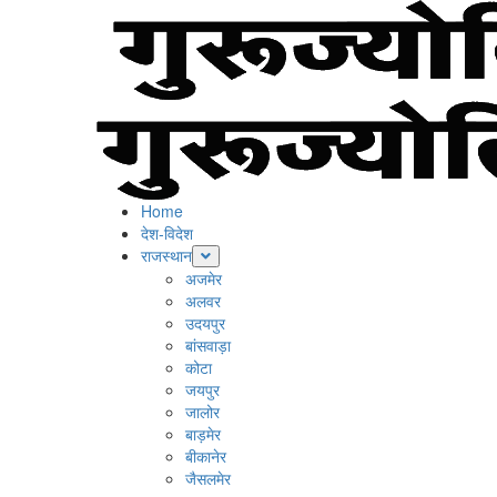
Skip
to
content
Primary
Menu
Home
देश-विदेश
राजस्थान
अजमेर
अलवर
उदयपुर
बांसवाड़ा
कोटा
जयपुर
जालोर
बाड़मेर
बीकानेर
जैसलमेर