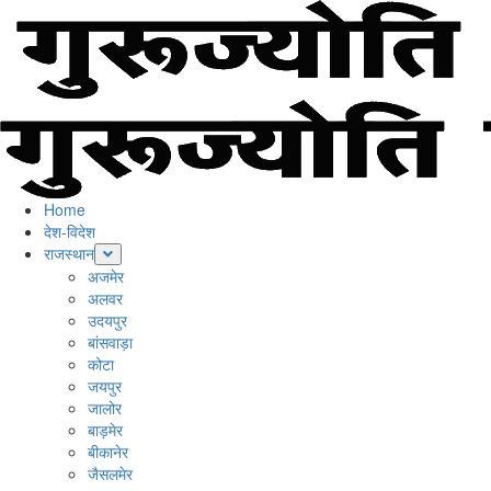
Skip
to
content
Primary
Menu
Home
देश-विदेश
राजस्थान
अजमेर
अलवर
उदयपुर
बांसवाड़ा
कोटा
जयपुर
जालोर
बाड़मेर
बीकानेर
जैसलमेर