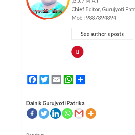
(B.J. / M.A.)
Chief Editor, Gurujyoti Pat
Mob : 9887894894
See author's posts
Facebook
Twitter
Email
WhatsApp
Share
Dainik Gurujyoti Patrika