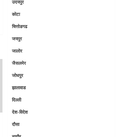
उदयपुर
कोटा
चित्तोडगढ
जयपुर
जालोर
जैसलमेर
जोधपुर
झालावाड
दिल्ली
देश-विदेश
दौसा
नागौर