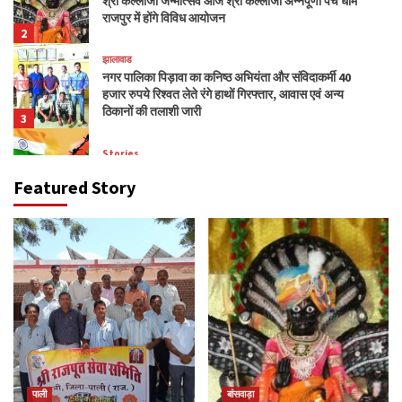
श्री कल्लाजी जन्मोत्सव आज श्री कल्लाजी अन्नपूर्णा पंच धाम
राजपुर में होंगे विविध आयोजन
2
झालावाड
नगर पालिका पिड़ावा का कनिष्ठ अभियंता और संविदाकर्मी 40
हजार रुपये रिश्वत लेते रंगे हाथों गिरफ्तार, आवास एवं अन्य
ठिकानों की तलाशी जारी
3
Stories
बहुत अच्छी है भारत और चीन के सैन्य अधिकारियों में वार्ता –
Featured Story
अशोक मधुप
4
बाड़मेर
जनजागृति ग्रामीण विकास संस्थान एवं एसोसिएशन ऑफ
राजबक के सयुक्त तत्वाधान में समान समारोह का हुआ आयोजन
5
पाली
बांसवाड़ा