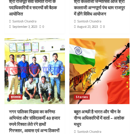
श्री राजपूत सेवा समिति रानी के
श्री कल्लाजी जन्मोत्सव आज श्री
पदाधिकारियों व सदस्यों की बैठक
कल्लाजी अन्नपूर्णा पंच धाम राजपुर
आयोजित
में होंगे विविध आयोजन
Santosh Chandra
Santosh Chandra
September 3, 2023
0
August 23, 2023
0
झालावाड
Stories
नगर पालिका पिड़ावा का कनिष्ठ
बहुत अच्छी है भारत और चीन के
अभियंता और संविदाकर्मी 40 हजार
सैन्य अधिकारियों में वार्ता – अशोक
रुपये रिश्वत लेते रंगे हाथों
मधुप
गिरफ्तार, आवास एवं अन्य ठिकानों
Santosh Chandra