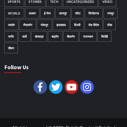
SPORTS
STORIES
TECH
UNCATEGORIZED
VIDEO
WORLD
अलवर
ई-पेपर
उदयपुर
कोटा
चित्तोडगढ
जयपुर
जालोर
जैसलमेर
जोधपुर
झालावाड
दिल्ली
देश-विदेश
दौसा
नागौर
पाली
बांसवाड़ा
बाड़मेर
बीकानेर
राजस्थान
सिरोही
सीकर
Follow Us