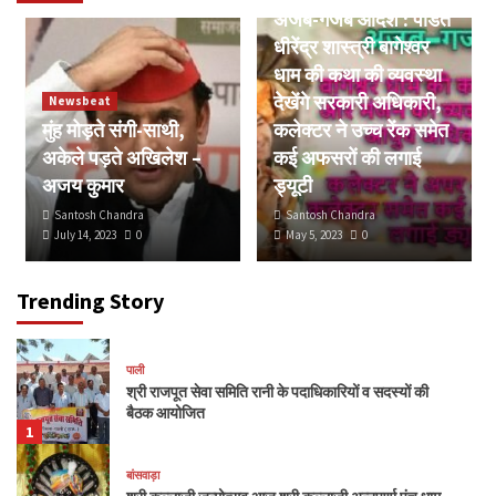
अजब-गजब आदेश : पंडित
धीरेंद्र शास्त्री बागेश्वर
धाम की कथा की व्यवस्था
देखेंगे सरकारी अधिकारी,
Newsbeat
मुंह मोड़ते संगी-साथी,
कलेक्टर ने उच्च रेंक समेत
अकेले पड़ते अखिलेश –
कई अफसरों की लगाई
अजय कुमार
ड्यूटी
Santosh Chandra
Santosh Chandra
July 14, 2023
0
May 5, 2023
0
Trending Story
पाली
श्री राजपूत सेवा समिति रानी के पदाधिकारियों व सदस्यों की
बैठक आयोजित
1
बांसवाड़ा