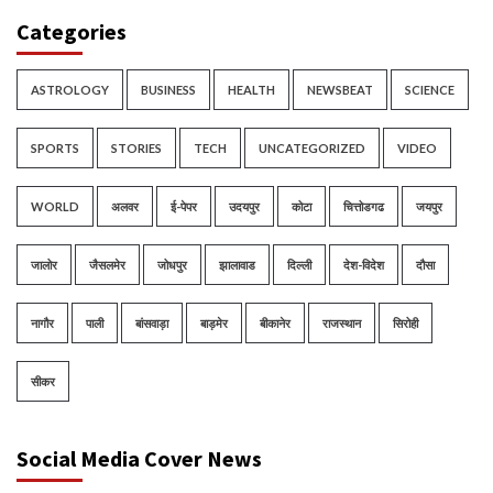
Categories
ASTROLOGY
BUSINESS
HEALTH
NEWSBEAT
SCIENCE
SPORTS
STORIES
TECH
UNCATEGORIZED
VIDEO
WORLD
अलवर
ई-पेपर
उदयपुर
कोटा
चित्तोडगढ
जयपुर
जालोर
जैसलमेर
जोधपुर
झालावाड
दिल्ली
देश-विदेश
दौसा
नागौर
पाली
बांसवाड़ा
बाड़मेर
बीकानेर
राजस्थान
सिरोही
सीकर
Social Media Cover News