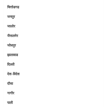
चित्तोडगढ
जयपुर
जालोर
जैसलमेर
जोधपुर
झालावाड
दिल्ली
देश-विदेश
दौसा
नागौर
पाली