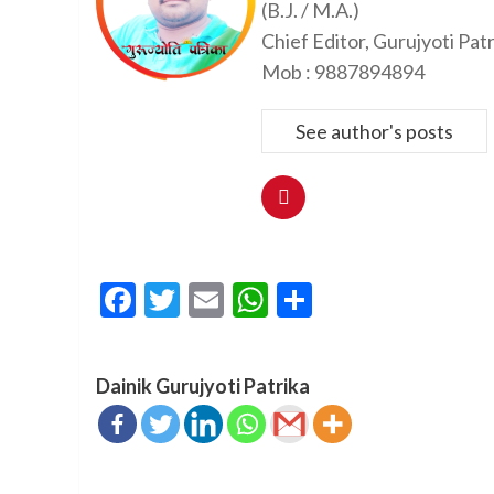
(B.J. / M.A.)
Chief Editor, Gurujyoti Pat
Mob : 9887894894
See author's posts
Facebook
Twitter
Email
WhatsApp
Share
Dainik Gurujyoti Patrika