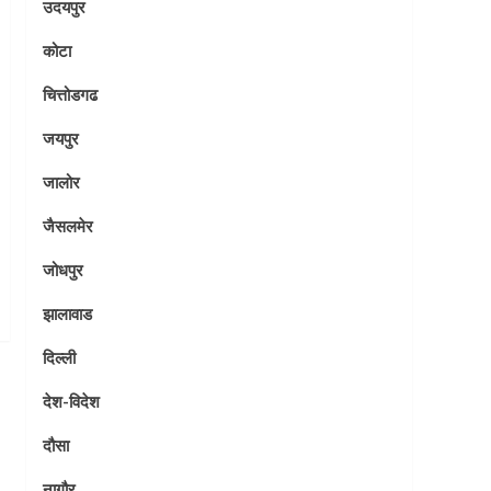
उदयपुर
कोटा
चित्तोडगढ
जयपुर
जालोर
जैसलमेर
जोधपुर
झालावाड
दिल्ली
देश-विदेश
दौसा
नागौर