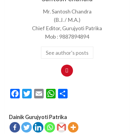
Mr. Santosh Chandra
(B.J. / M.A.)
Chief Editor, Gurujyoti Patrika
Mob : 9887894894
See author's posts
Facebook
Twitter
Email
WhatsApp
Share
Dainik Gurujyoti Patrika