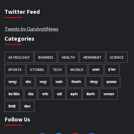
Twitter Feed
Tweets by GurujyotiNews
Categories
ASTROLOGY
BUSINESS
HEALTH
NEWSBEAT
SCIENCE
SPORTS
STORIES
TECH
WORLD
अलवर
ई-पेपर
उदयपुर
कोटा
जयपुर
जालोर
जैसलमेर
जोधपुर
झालावाड
देश-विदेश
दौसा
नागौर
पाली
बाड़मेर
बीकानेर
राजस्थान
सिरोही
सीकर
Follow Us