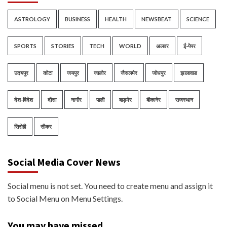
ASTROLOGY
BUSINESS
HEALTH
NEWSBEAT
SCIENCE
SPORTS
STORIES
TECH
WORLD
अलवर
ई-पेपर
उदयपुर
कोटा
जयपुर
जालोर
जैसलमेर
जोधपुर
झालावाड
देश-विदेश
दौसा
नागौर
पाली
बाड़मेर
बीकानेर
राजस्थान
सिरोही
सीकर
Social Media Cover News
Social menu is not set. You need to create menu and assign it
to Social Menu on Menu Settings.
You may have missed