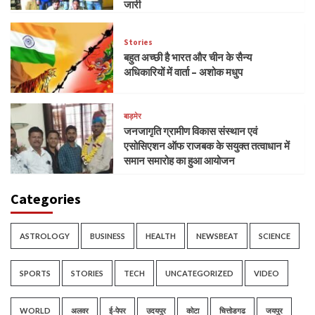
जारी
Stories
बहुत अच्छी है भारत और चीन के सैन्य
अधिकारियों में वार्ता – अशोक मधुप
बाड़मेर
जनजागृति ग्रामीण विकास संस्थान एवं
एसोसिएशन ऑफ राजबक के सयुक्त तत्वाधान में
समान समारोह का हुआ आयोजन
Categories
ASTROLOGY
BUSINESS
HEALTH
NEWSBEAT
SCIENCE
SPORTS
STORIES
TECH
UNCATEGORIZED
VIDEO
WORLD
अलवर
ई-पेपर
उदयपुर
कोटा
चित्तोडगढ
जयपुर