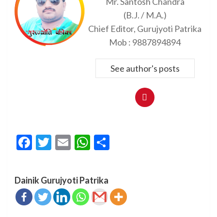
Mr. Santosh Chandra
(B.J. / M.A.)
Chief Editor, Gurujyoti Patrika
Mob : 9887894894
See author's posts
Facebook
Twitter
Email
WhatsApp
Share
Dainik Gurujyoti Patrika