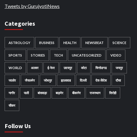
Tweets by GurujyotiNews
Categories
ASTROLOGY
BUSINESS
HEALTH
NEWSBEAT
SCIENCE
SPORTS
STORIES
TECH
UNCATEGORIZED
VIDEO
WORLD
अलवर
ई-पेपर
उदयपुर
कोटा
चित्तोडगढ
जयपुर
जालोर
जैसलमेर
जोधपुर
झालावाड
दिल्ली
देश-विदेश
दौसा
नागौर
पाली
बांसवाड़ा
बाड़मेर
बीकानेर
राजस्थान
सिरोही
सीकर
Follow Us