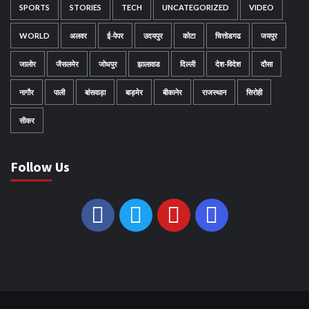
SPORTS
STORIES
TECH
UNCATEGORIZED
VIDEO
WORLD
अलवर
ई-पेपर
उदयपुर
कोटा
चित्तोडगढ
जयपुर
जालोर
जैसलमेर
जोधपुर
झालावाड
दिल्ली
देश-विदेश
दौसा
नागौर
पाली
बांसवाड़ा
बाड़मेर
बीकानेर
राजस्थान
सिरोही
सीकर
Follow Us