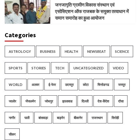
जनजागृति ग्रामीण विकास संस्थान एवं
एसोसिएशन ऑफ राजबक के सयुक्त तत्वाधान में
समान समारोह का हुआ आयोजन
Categories
ASTROLOGY
BUSINESS
HEALTH
NEWSBEAT
SCIENCE
SPORTS
STORIES
TECH
UNCATEGORIZED
VIDEO
WORLD
अलवर
ई-पेपर
उदयपुर
कोटा
चित्तोडगढ
जयपुर
जालोर
जैसलमेर
जोधपुर
झालावाड
दिल्ली
देश-विदेश
दौसा
नागौर
पाली
बांसवाड़ा
बाड़मेर
बीकानेर
राजस्थान
सिरोही
सीकर