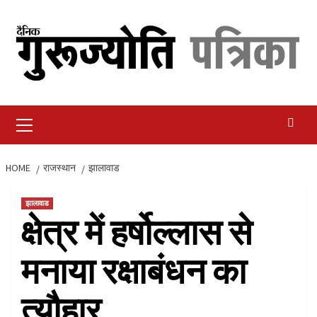
Skip
to
content
Primary
Menu
HOME
राजस्थान
झालावाड
झालावाड
क्षेत्र में हर्षोल्लास से
मनाया रक्षाबंधन का
त्यौहार