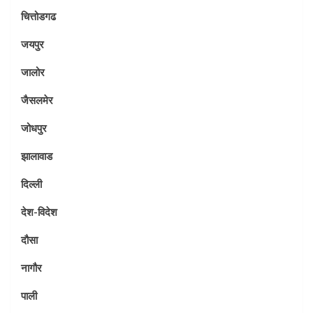
चित्तोडगढ
जयपुर
जालोर
जैसलमेर
जोधपुर
झालावाड
दिल्ली
देश-विदेश
दौसा
नागौर
पाली