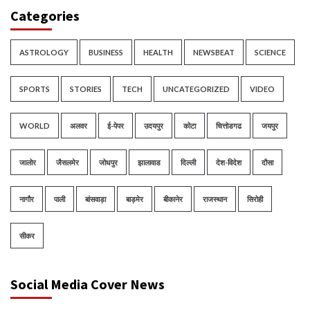
Categories
ASTROLOGY
BUSINESS
HEALTH
NEWSBEAT
SCIENCE
SPORTS
STORIES
TECH
UNCATEGORIZED
VIDEO
WORLD
अलवर
ई-पेपर
उदयपुर
कोटा
चित्तोडगढ
जयपुर
जालोर
जैसलमेर
जोधपुर
झालावाड
दिल्ली
देश-विदेश
दौसा
नागौर
पाली
बांसवाड़ा
बाड़मेर
बीकानेर
राजस्थान
सिरोही
सीकर
Social Media Cover News