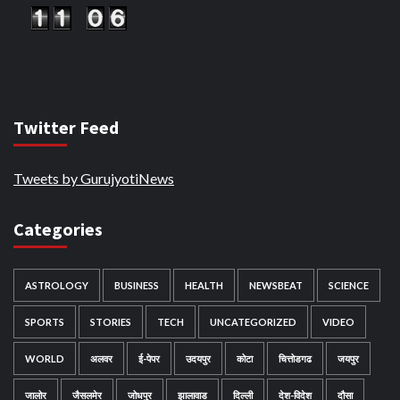
Twitter Feed
Tweets by GurujyotiNews
Categories
ASTROLOGY
BUSINESS
HEALTH
NEWSBEAT
SCIENCE
SPORTS
STORIES
TECH
UNCATEGORIZED
VIDEO
WORLD
अलवर
ई-पेपर
उदयपुर
कोटा
चित्तोडगढ
जयपुर
जालोर
जैसलमेर
जोधपुर
झालावाड
दिल्ली
देश-विदेश
दौसा