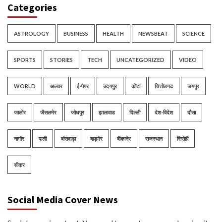
Categories
ASTROLOGY
BUSINESS
HEALTH
NEWSBEAT
SCIENCE
SPORTS
STORIES
TECH
UNCATEGORIZED
VIDEO
WORLD
अलवर
ई-पेपर
उदयपुर
कोटा
चित्तोडगढ
जयपुर
जालोर
जैसलमेर
जोधपुर
झालावाड
दिल्ली
देश-विदेश
दौसा
नागौर
पाली
बांसवाड़ा
बाड़मेर
बीकानेर
राजस्थान
सिरोही
सीकर
Social Media Cover News