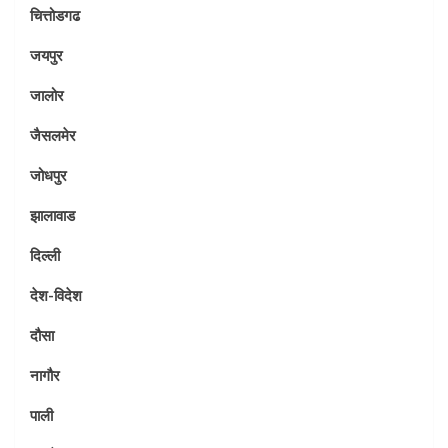
चित्तोडगढ
जयपुर
जालोर
जैसलमेर
जोधपुर
झालावाड
दिल्ली
देश-विदेश
दौसा
नागौर
पाली