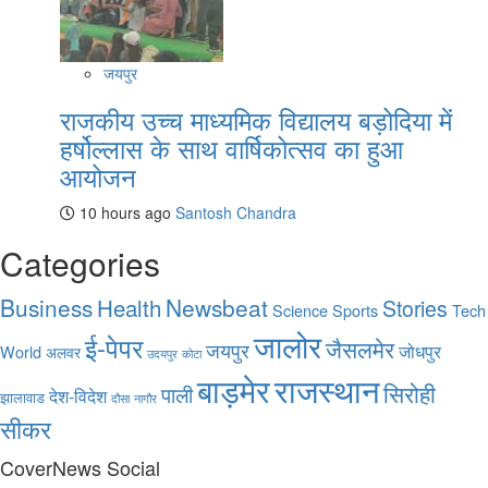
जयपुर
राजकीय उच्च माध्यमिक विद्यालय बड़ोदिया में
हर्षोल्लास के साथ वार्षिकोत्सव का हुआ
आयोजन
10 hours ago
Santosh Chandra
Categories
Business
Health
Newsbeat
Stories
Science
Sports
Tech
जालोर
ई-पेपर
जैसलमेर
जयपुर
जोधपुर
World
अलवर
उदयपुर
कोटा
बाड़मेर
राजस्थान
सिरोही
पाली
देश-विदेश
झालावाड
दौसा
नागौर
सीकर
CoverNews Social