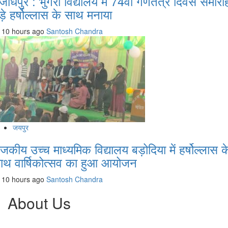
जोधपुर : भुंगरा विद्यालय में 74वां गणतंत्र दिवस समारो
ड़े हर्षोल्लास के साथ मनाया
10 hours ago
Santosh Chandra
जयपुर
ाजकीय उच्च माध्यमिक विद्यालय बड़ोदिया में हर्षोल्लास क
ाथ वार्षिकोत्सव का हुआ आयोजन
10 hours ago
Santosh Chandra
About Us