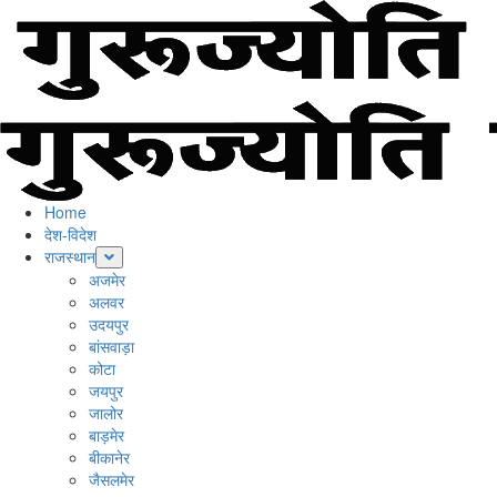
Skip
to
content
Primary
Menu
Home
देश-विदेश
राजस्थान
अजमेर
अलवर
उदयपुर
बांसवाड़ा
कोटा
जयपुर
जालोर
बाड़मेर
बीकानेर
जैसलमेर