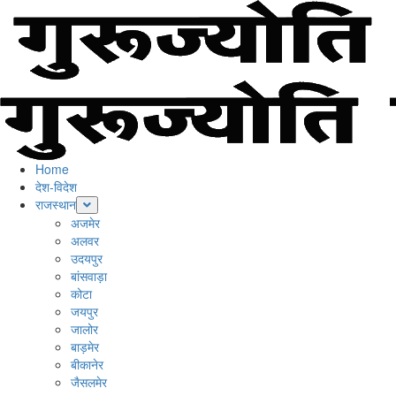
Skip
to
content
Primary
Menu
Home
देश-विदेश
राजस्थान
अजमेर
अलवर
उदयपुर
बांसवाड़ा
कोटा
जयपुर
जालोर
बाड़मेर
बीकानेर
जैसलमेर